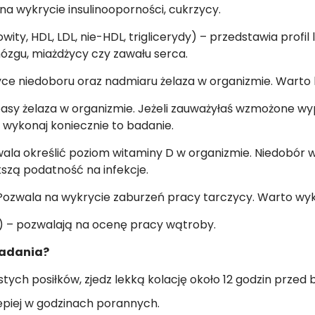
 na wykrycie insulinooporności, cukrzycy.
wity, HDL, LDL, nie-HDL, triglicerydy) – przedstawia profil
mózgu, miażdżycy czy zawału serca.
yce niedoboru oraz nadmiaru żelaza w organizmie. Warto
sy żelaza w organizmie. Jeżeli zauważyłaś wzmożone wypa
 wykonaj koniecznie to badanie.
ala określić poziom witaminy D w organizmie. Niedobór 
szą podatność na infekcje.
 Pozwala na wykrycie zaburzeń pracy tarczycy. Warto wyk
 – pozwalają na ocenę pracy wątroby.
badania?
ustych posiłków, zjedz lekką kolację około 12 godzin przed
lepiej w godzinach porannych.