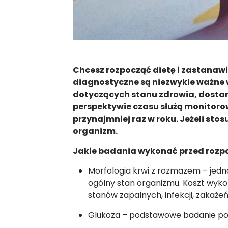
Chcesz rozpocząć dietę i zastanawi
diagnostyczne są niezwykle ważne 
dotyczących stanu zdrowia, dostarc
perspektywie czasu służą monitorow
przynajmniej raz w roku. Jeżeli sto
organizm.
Jakie badania wykonać przed rozp
Morfologia krwi z rozmazem – jedn
ogólny stan organizmu. Koszt wykona
stanów zapalnych, infekcji, zakaż
Glukoza – podstawowe badanie poz