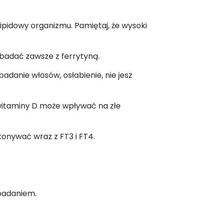
 lipidowy organizmu. Pamiętaj, że wysoki
 badać zawsze z ferrytyną.
danie włosów, osłabienie, nie jesz
witaminy D może wpływać na złe
onywać wraz z FT3 i FT4.
 badaniem.