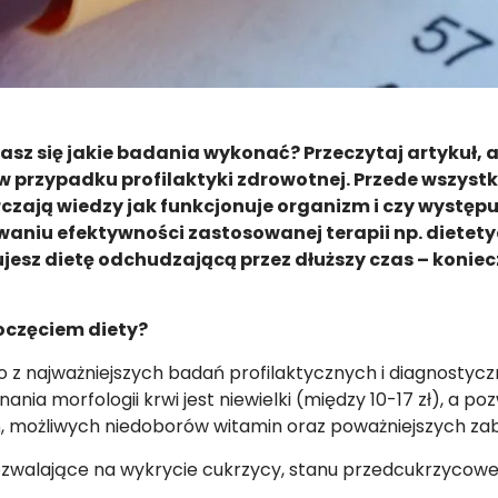
asz się jakie badania wykonać? Przeczytaj artykuł, a
w przypadku profilaktyki zdrowotnej. Przede wszyst
zają wiedzy jak funkcjonuje organizm i czy występu
aniu efektywności zastosowanej terapii np. dietety
sujesz dietę odchudzającą przez dłuższy czas – konie
oczęciem diety?
o z najważniejszych badań profilaktycznych i diagnostyc
nia morfologii krwi jest niewielki (między 10-17 zł), a po
eń, możliwych niedoborów witamin oraz poważniejszych za
walające na wykrycie cukrzycy, stanu przedcukrzycowego