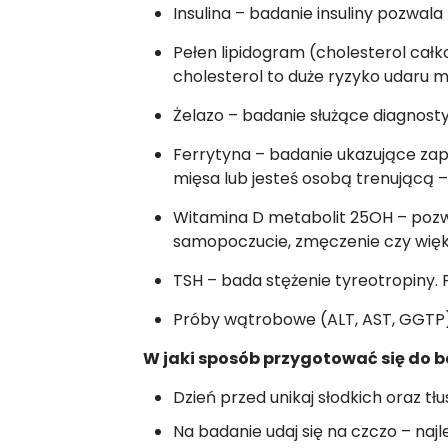
Insulina – badanie insuliny pozwala
Pełen lipidogram (cholesterol całko
cholesterol to duże ryzyko udaru 
Żelazo – badanie służące diagnost
Ferrytyna – badanie ukazujące zapa
mięsa lub jesteś osobą trenującą –
Witamina D metabolit 25OH – pozw
samopoczucie, zmęczenie czy więk
TSH – bada stężenie tyreotropiny.
Próby wątrobowe (ALT, AST, GGTP)
W jaki sposób przygotować się do 
Dzień przed unikaj słodkich oraz tł
Na badanie udaj się na czczo – naj