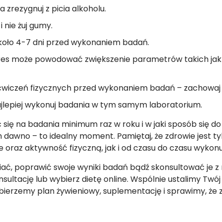
 zrezygnuj z picia alkoholu.
 nie żuj gumy.
około 4-7 dni przed wykonaniem badań.
res może powodować zwiększenie parametrów takich jak glu
ćwiczeń fizycznych przed wykonaniem badań – zachowaj
ajlepiej wykonuj badania w tym samym laboratorium.
 się na badania minimum raz w roku i w jaki sposób się d
 dawno – to idealny moment. Pamiętaj, że zdrowie jest ty
e oraz aktywność fizyczną, jak i od czasu do czasu wykon
iać, poprawić swoje wyniki badań bądź skonsultować je z
nsultację lub wybierz dietę online. Wspólnie ustalimy Twó
erzemy plan żywieniowy, suplementację i sprawimy, że z