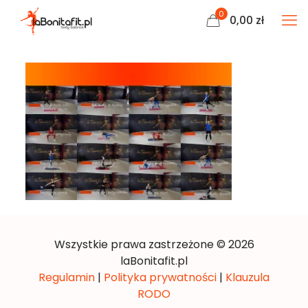
0
0,00
zł
Wszystkie prawa zastrzeżone © 2026
laBonitafit.pl
Regulamin
|
Polityka prywatności
|
Klauzula
RODO