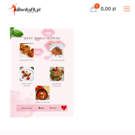
0
0,00 zł