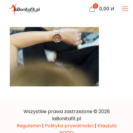
0
0,00
zł
Wszystkie prawa zastrzeżone © 2026
laBonitafit.pl
Regulamin
|
Polityka prywatności
|
Klauzula
RODO