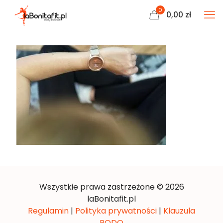
0
0,00
zł
Wszystkie prawa zastrzeżone © 2026
laBonitafit.pl
Regulamin
|
Polityka prywatności
|
Klauzula
RODO