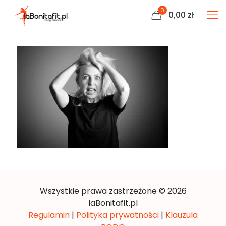
0
0,00
zł
Wszystkie prawa zastrzeżone © 2026
laBonitafit.pl
Regulamin
|
Polityka prywatności
|
Klauzula